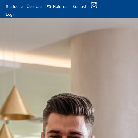
Startseite
Über Uns
Für Hoteliers
Kontakt
Login