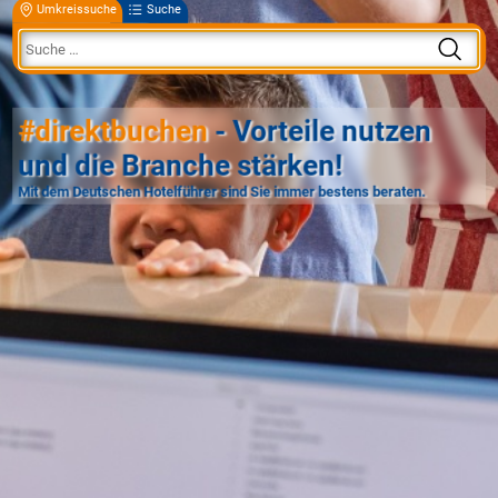
Umkreissuche
Suche
#direktbuchen
- Vorteile nutzen
und die Branche stärken!
Mit dem Deutschen Hotelführer sind Sie immer bestens beraten.