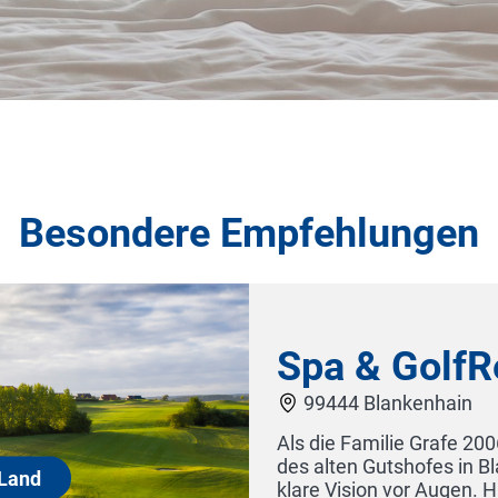
Besondere Empfehlungen
Spa & GolfResor
99444 Blankenhain
Als die Familie Grafe 2006 das h
des alten Gutshofes in Blankenhain
klare Vision vor Augen. Hier, im La