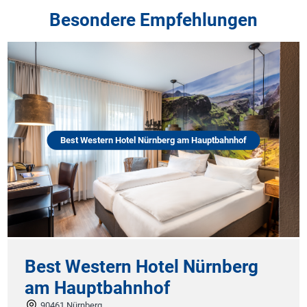
Besondere Empfehlungen
Best Western Hotel Nürnberg am Hauptbahnhof
Stad
st Western Hotel Nürnberg
Hac
 Hauptbahnhof
46325
461 Nürnberg