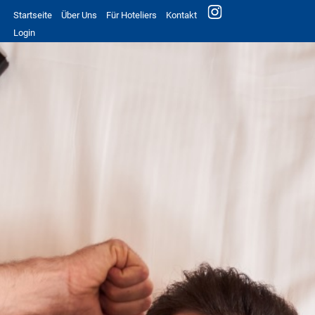
Startseite
Über Uns
Für Hoteliers
Kontakt
Login