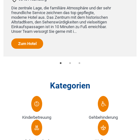
Das Stadt
ntrale Lage, die familiäre Atmosphäre und der sehr
familieng
liche Service zeichnen das top gepflegte,
ehrliche 
ne Hotel aus. Das Zentrum mit dem historischen
Verlässli
adtkern, den Sehenswürdigkeiten und vielseitigen
Schritte v
ufspassagen ist in 10 Minuten zu Fuß erreichbar.
modernes 
Team versorgt Sie gerne mit i...
Zum H
um Hotel
Kategorien
Kinderbetreuung
Gehbehinderung