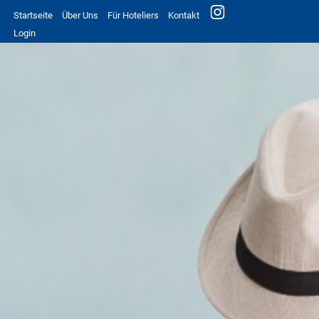
Startseite
Über Uns
Für Hoteliers
Kontakt
Login