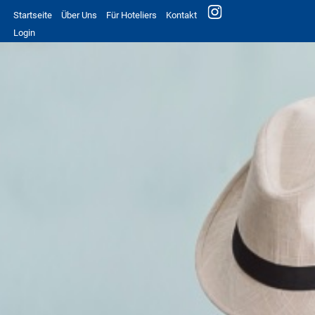
Startseite
Über Uns
Für Hoteliers
Kontakt
Login