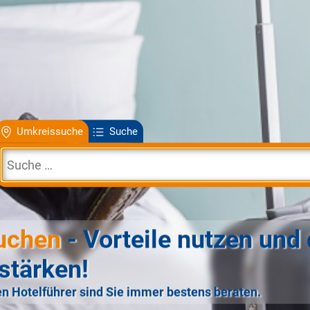
Umkreissuche
Suche
uchen
- Vorteile nutzen und 
stärken!
n Hotelführer sind Sie immer bestens beraten.