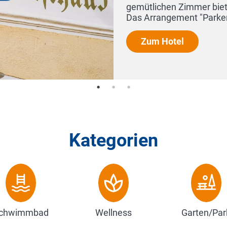
gemütlichen Zimmer bieten fü
Das Arrangement "Parken, Sc
Zum Hotel
Kategorien
chwimmbad
Wellness
Garten/Par