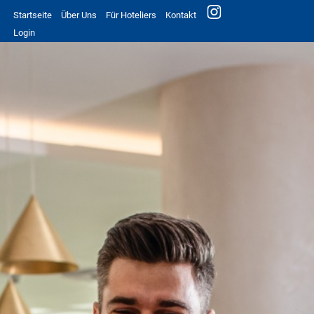
Startseite
Über Uns
Für Hoteliers
Kontakt
Login