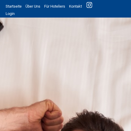
Startseite
Über Uns
Für Hoteliers
Kontakt
Login