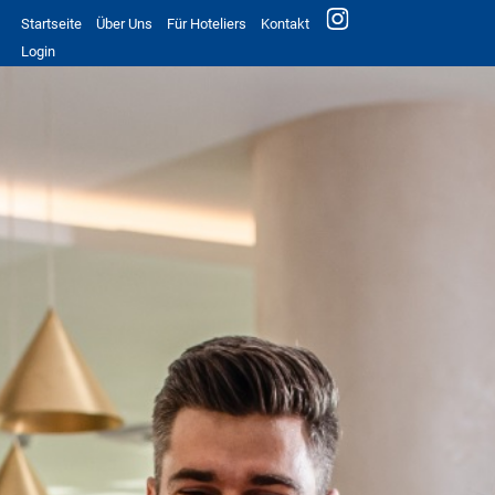
Startseite
Über Uns
Für Hoteliers
Kontakt
Login