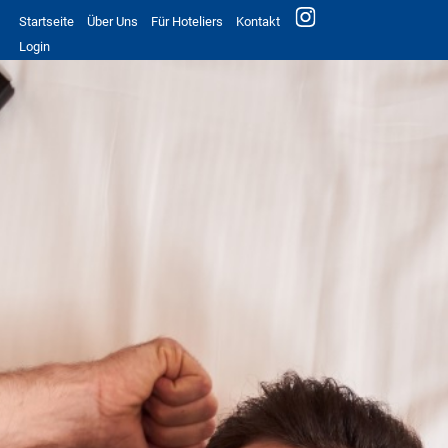
Startseite
Über Uns
Für Hoteliers
Kontakt
Login