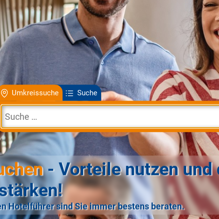
Umkreissuche
Suche
uchen
- Vorteile nutzen und 
stärken!
n Hotelführer sind Sie immer bestens beraten.