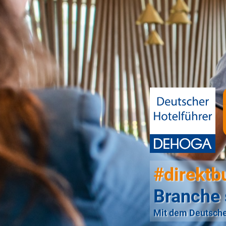
#direktb
Branche 
Mit dem Deutsche