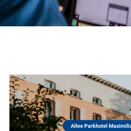
tel Maximilian
Altstadt liegt das lichtdurchflutete Haus mit
ktur.
en Zimmern und Suiten, die mit allen modernen