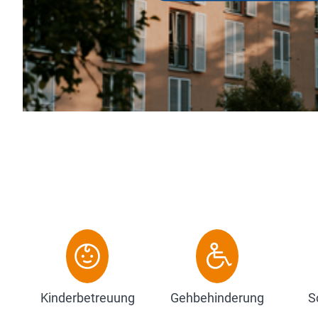
attet sind, fühlen sich die Gäste wohl.
 zum Entspannen ein.
Kinderbetreuung
Gehbehinderung
S