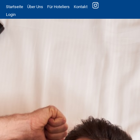
Startseite
Über Uns
Für Hoteliers
Kontakt
Login