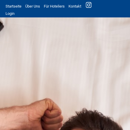
Startseite
Über Uns
Für Hoteliers
Kontakt
Login