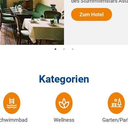
tars Asta Nielsen am Kurfürstendamm....
Kategorien
chwimmbad
Wellness
Garten/Par