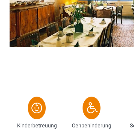
des Stummfilms
Zum Hotel
Kinderbetreuung
Gehbehinderung
S