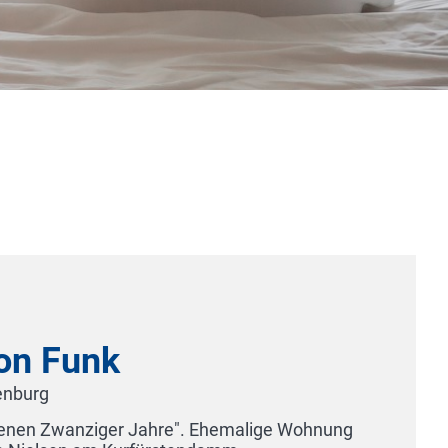
V8 HOTEL Motorworld Region S