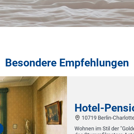
Besondere Empfehlungen
ension Funk
-Charlottenburg
 der "Goldenen Zwanziger Jahre". Ehemalige Wohnung