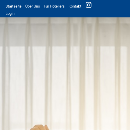
Startseite
Über Uns
Für Hoteliers
Kontakt
Login