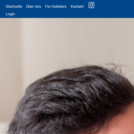
Startseite
Über Uns
Für Hoteliers
Kontakt
Login