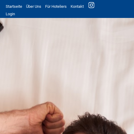
Startseite
Über Uns
Für Hoteliers
Kontakt
Login