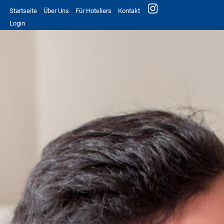
Startseite
Über Uns
Für Hoteliers
Kontakt
Login