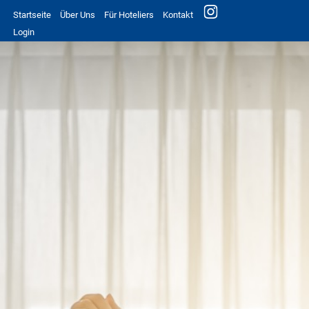
Startseite
Über Uns
Für Hoteliers
Kontakt
Login