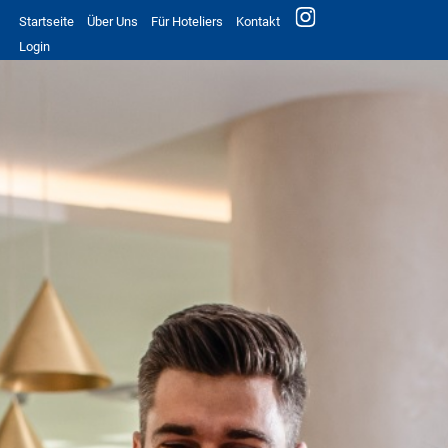
Startseite
Über Uns
Für Hoteliers
Kontakt
Login