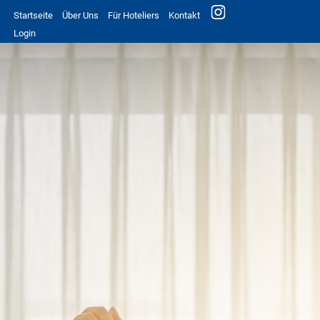
Startseite
Über Uns
Für Hoteliers
Kontakt
Login