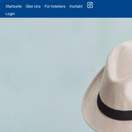
Startseite
Über Uns
Für Hoteliers
Kontakt
Login