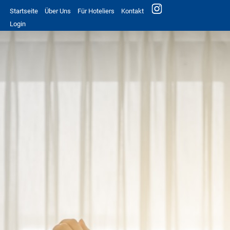
Startseite
Über Uns
Für Hoteliers
Kontakt
Login