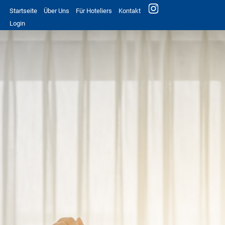
Startseite
Über Uns
Für Hoteliers
Kontakt
Login