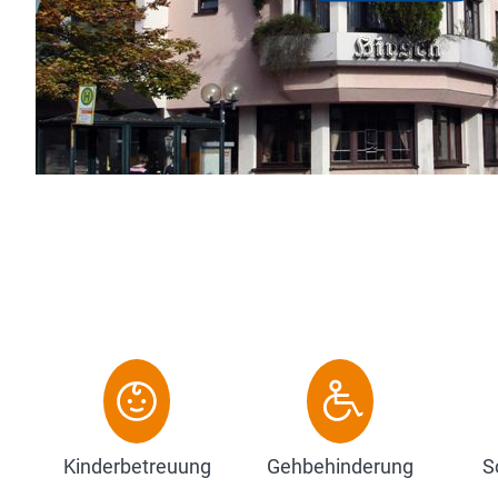
uns von vielen unseren Gästen bestätigt wird.
und vollwertiges Frühstücksbüf...
Kinderbetreuung
Gehbehinderung
S