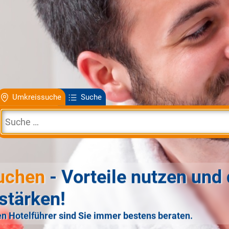
Umkreissuche
Suche
uchen
- Vorteile nutzen und 
stärken!
n Hotelführer sind Sie immer bestens beraten.