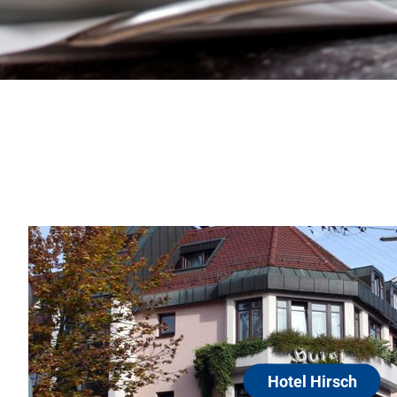
sch
Schmiden
ral im Ortskern von Fellbach-Schmiden am
gart. Unser Haus mit familiärer Atmosphäre
in sehr gutes und faires Preis-Leistungs-