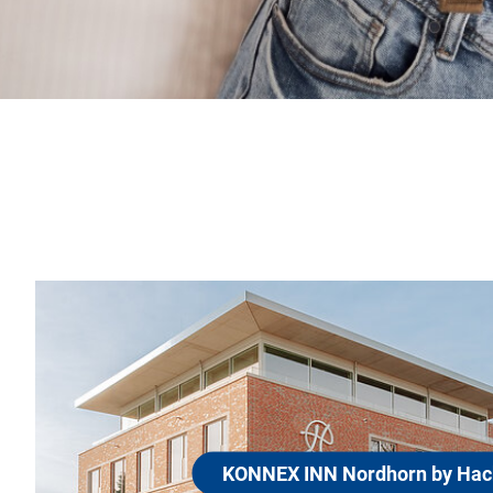
KONNEX INN Nordho
Hackmann
48527 Nordhorn
Vernetzt. Modern. Mit Geschichte im Fad
Nordhorn by Hackmann ist Teil der famil