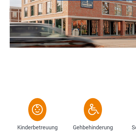
Hotels, die seit 1986 für ehrliche Gastfreu
Verlässlichkeit stehen. Das Hotel öffnete 
und bringt frischen Wind in die Nordhorner.
Zum Hotel
Kinderbetreuung
Gehbehinderung
S