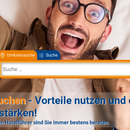
Umkreissuche
Suche
uchen
- Vorteile nutzen und 
stärken!
n Hotelführer sind Sie immer bestens beraten.