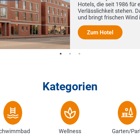
ndschaft, Herzlichkeit und
im Herbst 2025 seine Türen
..
Kategorien
chwimmbad
Wellness
Garten/Par