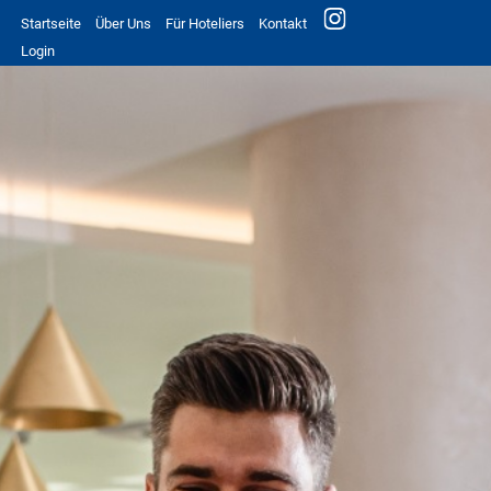
Startseite
Über Uns
Für Hoteliers
Kontakt
Login