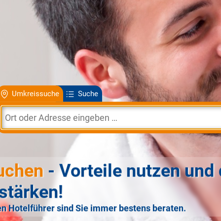
Umkreissuche
Suche
uchen
- Vorteile nutzen und 
stärken!
n Hotelführer sind Sie immer bestens beraten.