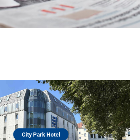
Hotel
Oder)
5 Minuten Fußweg vom Bahnhof entfernt, direkt im
m malerischen Gertraudenpark und Oder-Neiße-
eren Sie in einem teilweise klimatisierten