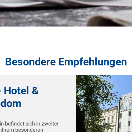
Besondere Empfehlungen
City Park 
15230 Frankfurt (
In bester Lage, nur 
Zentrum der Stadt a
Radweg gelegen, logi