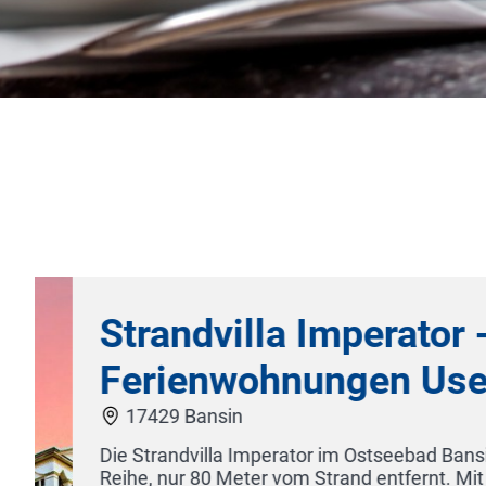
r
City Park Hotel