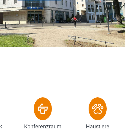
it 86 modernen Zimmern unterschiedlicher
 stilvoll eingerichteten...
k
Konferenzraum
Haustiere