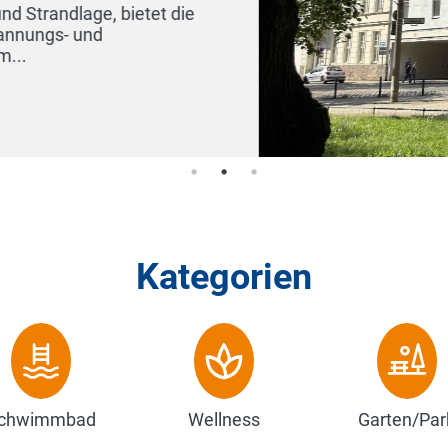
***superior Hotel m
Kategorien. Neben den
Zum Hotel
Kategorien
chwimmbad
Wellness
Garten/Par