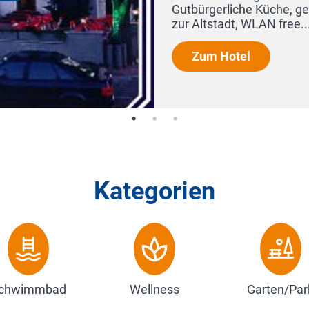
che Gartenterrasse, S-Bahn-Verbindung
Kategorien
chwimmbad
Wellness
Garten/Par