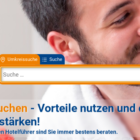
Umkreissuche
Suche
uchen
- Vorteile nutzen und 
stärken!
n Hotelführer sind Sie immer bestens beraten.