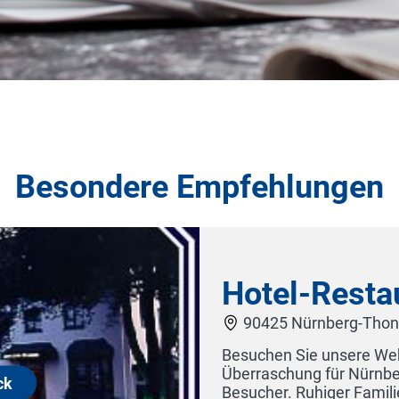
Besondere Empfehlungen
nt Kreuzeck
. Wir bieten Lunch Bag Free.
Christkindlesmarkt-Wochenend-
rieb zwischen Altstadt und Flughafen,