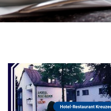
Hotel-Restaura
90425 Nürnberg-Thon
Besuchen Sie unsere Web-Seite
Überraschung für Nürnberger 
Besucher. Ruhiger Familienbet