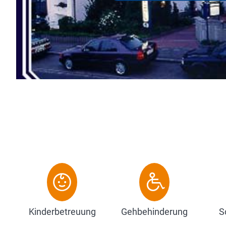
Gutbürgerliche Küche, gemütli
zur Altstadt, WLAN free....
Zum Hotel
Kinderbetreuung
Gehbehinderung
S