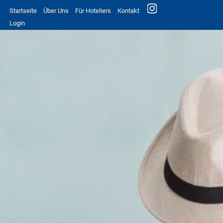
Startseite
Über Uns
Für Hoteliers
Kontakt
Login