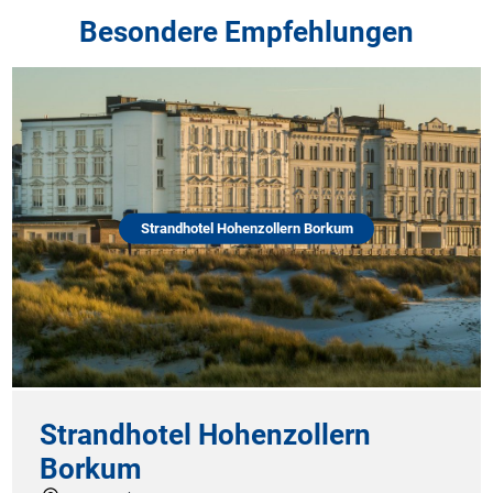
Besondere Empfehlungen
Strandhotel Hohenzollern Borkum
H
Strandhotel Hohenzollern
Borkum
Uns