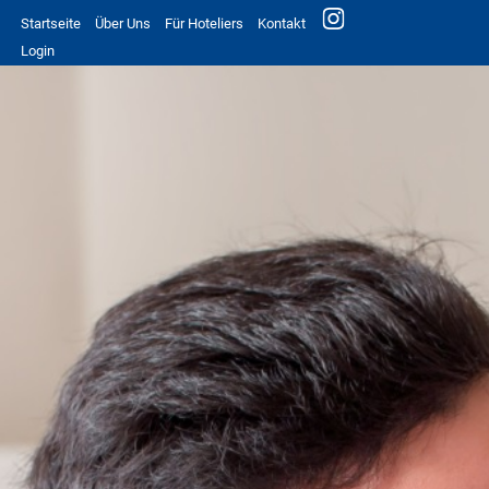
Startseite
Über Uns
Für Hoteliers
Kontakt
Login