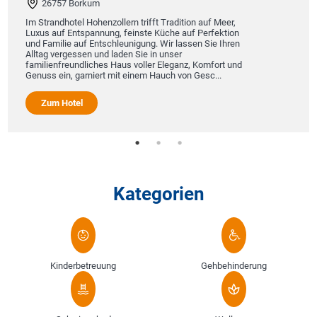
26757 Borkum
Erz
be
Im Strandhotel Hohenzollern trifft Tradition auf Meer,
Na
Luxus auf Entspannung, feinste Küche auf Perfektion
uns
und Familie auf Entschleunigung. Wir lassen Sie Ihren
per
Alltag vergessen und laden Sie in unser
familienfreundliches Haus voller Eleganz, Komfort und
Genuss ein, garniert mit einem Hauch von Gesc...
Zum Hotel
Kategorien
Kinderbetreuung
Gehbehinderung