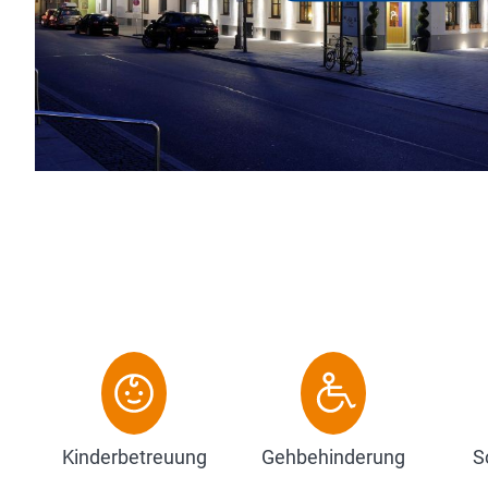
Gastlichkeit hat hier über Jahrhunderte ei
69 Nichtraucher-Zimmer auf vier Etagen, je
Zum Hotel
Kinderbetreuung
Gehbehinderung
S