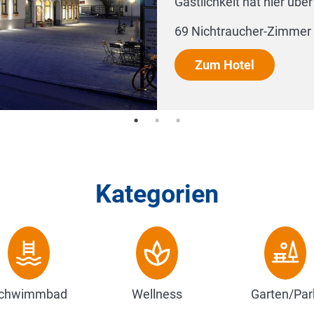
n Zuhause.
des ...
Kategorien
chwimmbad
Wellness
Garten/Par