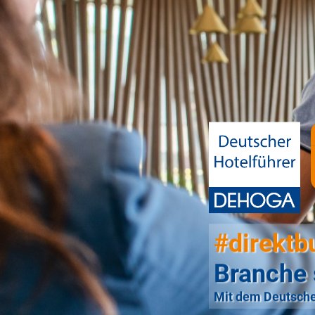
#direktb
Branche 
Mit dem Deutsche