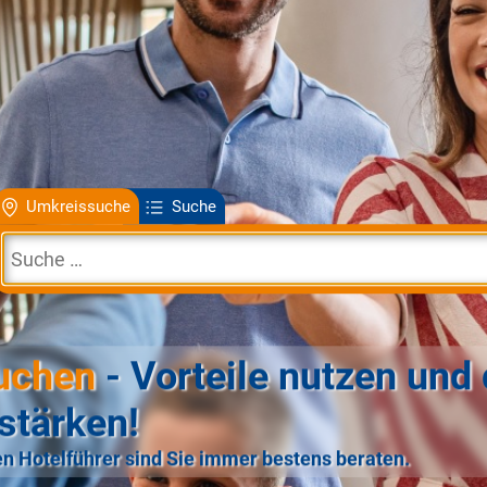
Umkreissuche
Suche
uchen
- Vorteile nutzen und 
stärken!
n Hotelführer sind Sie immer bestens beraten.