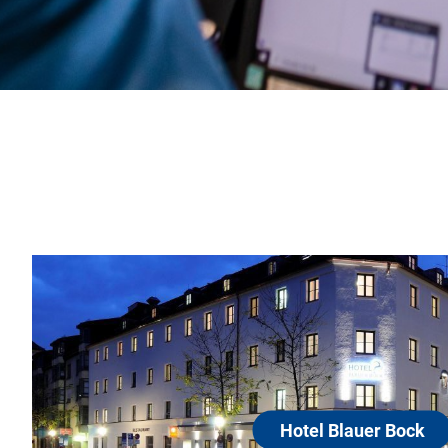
Hotel Blauer Bock
80331 München
Am romantischen Sebastiansplatz mit fas
die Türme der Altstadt. Der Blaue Bock ist
hebt sich wohltuend ab von uniformen Sta