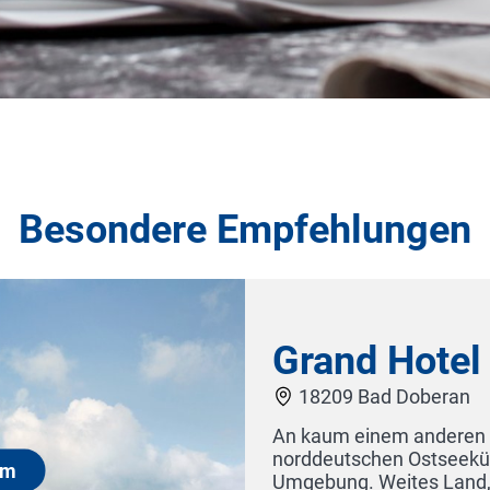
Besondere Empfehlungen
Grand Hotel Heil
18209 Bad Doberan
An kaum einem anderen Ort zeigt sic
norddeutschen Ostseeküste so eindr
Umgebung. Weites Land, urwüchsige 