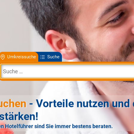
Umkreissuche
Suche
uchen
- Vorteile nutzen und 
stärken!
n Hotelführer sind Sie immer bestens beraten.