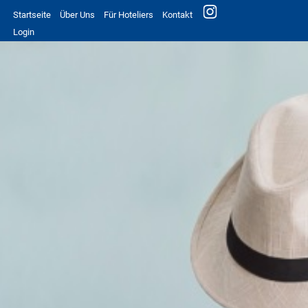
Startseite
Über Uns
Für Hoteliers
Kontakt
Login