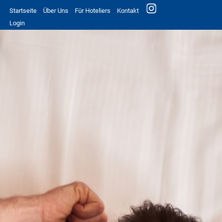
Startseite
Über Uns
Für Hoteliers
Kontakt
Login