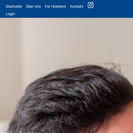
Startseite
Über Uns
Für Hoteliers
Kontakt
Login