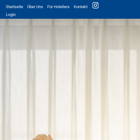
Startseite
Über Uns
Für Hoteliers
Kontakt
Login