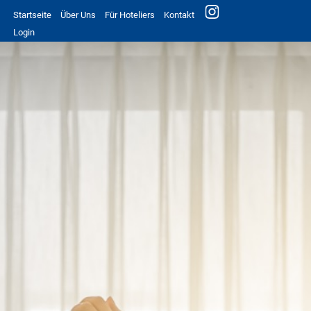
Startseite
Über Uns
Für Hoteliers
Kontakt
Login