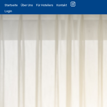
Startseite
Über Uns
Für Hoteliers
Kontakt
Login