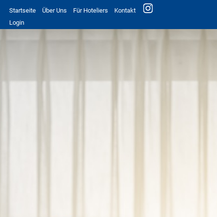
Startseite
Über Uns
Für Hoteliers
Kontakt
Login