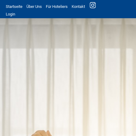
Startseite
Über Uns
Für Hoteliers
Kontakt
Login