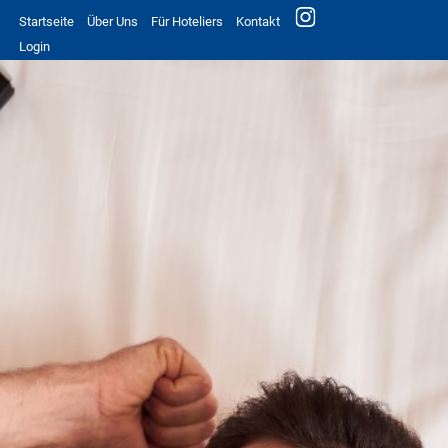
Startseite
Über Uns
Für Hoteliers
Kontakt
Login