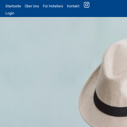
Startseite
Über Uns
Für Hoteliers
Kontakt
Login