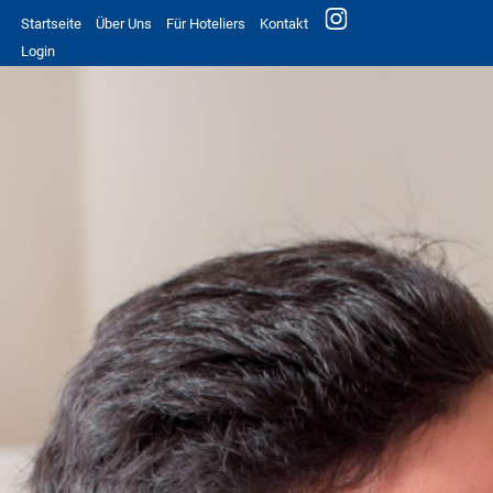
Startseite
Über Uns
Für Hoteliers
Kontakt
Login