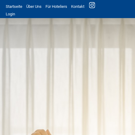
Startseite
Über Uns
Für Hoteliers
Kontakt
Login