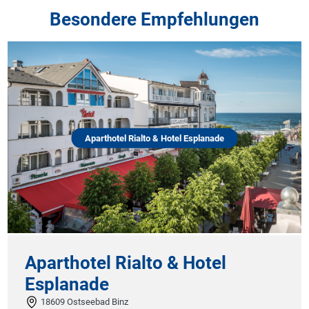
Besondere Empfehlungen
Aparthotel Rialto & Hotel Esplanade
arthotel Rialto & Hotel
Hote
planade
09548
8609 Ostseebad Binz
Unser Ho