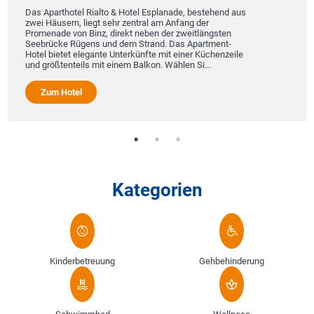
Erzgebir
Aparthotel Rialto & Hotel Esplanade, bestehend aus
berühmte
Häusern, liegt sehr zentral am Anfang der
Natur de
enade von Binz, direkt neben der zweitlängsten
unsere G
rücke Rügens und dem Strand. Das Apartment-
persönli
 bietet elegante Unterkünfte mit einer Küchenzeile
rößtenteils mit einem Balkon. Wählen Si...
Zum 
um Hotel
Kategorien
Kinderbetreuung
Gehbehinderung