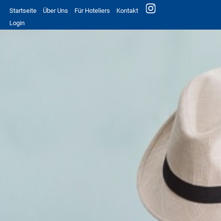
Startseite
Über Uns
Für Hoteliers
Kontakt
Login