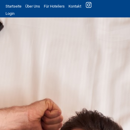
Startseite
Über Uns
Für Hoteliers
Kontakt
Login