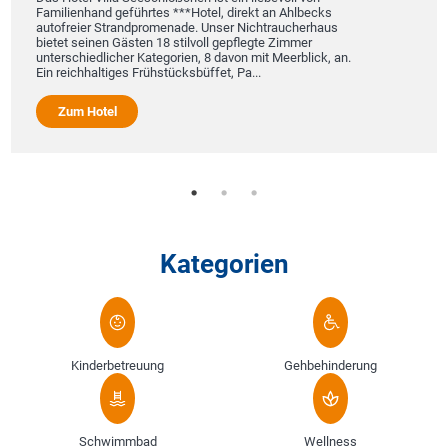
eführtes ***Hotel, direkt an Ahlbecks
Das Aparthotel Ria
randpromenade. Unser Nichtraucherhaus
zwei Häusern, lieg
Gästen 18 stilvoll gepflegte Zimmer
Promenade von Bin
her Kategorien, 8 davon mit Meerblick, an.
Seebrücke Rügens
es Frühstücksbüffet, Pa...
Hotel bietet elega
und größtenteils m
Zum Hotel
Kategorien
Kinderbetreuung
Gehbehinderung
Schwimmbad
Wellness