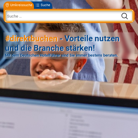
Umkreissuche
Suche
#direktbuchen
- Vorteile nutzen
und die Branche stärken!
Mit dem Deutschen Hotelführer sind Sie immer bestens beraten.