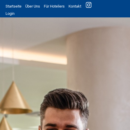
Startseite
Über Uns
Für Hoteliers
Kontakt
Login