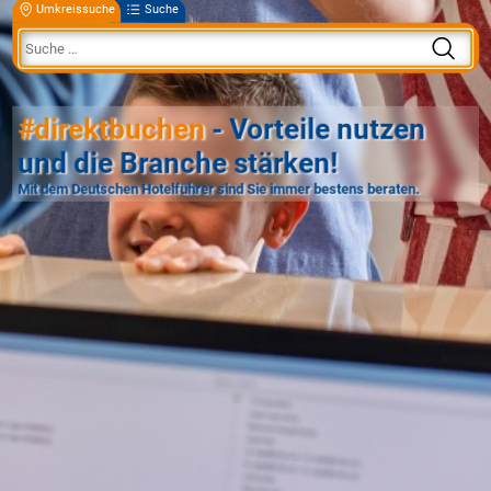
Umkreissuche
Suche
#direktbuchen
- Vorteile nutzen
und die Branche stärken!
Mit dem Deutschen Hotelführer sind Sie immer bestens beraten.