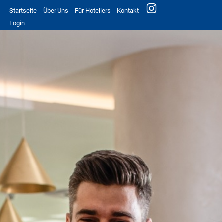
Startseite
Über Uns
Für Hoteliers
Kontakt
Login