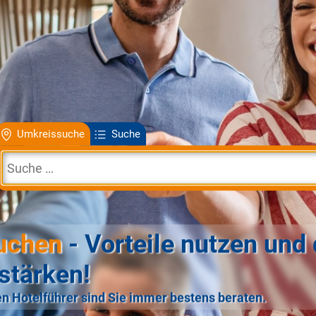
Umkreissuche
Suche
uchen
- Vorteile nutzen und 
stärken!
n Hotelführer sind Sie immer bestens beraten.