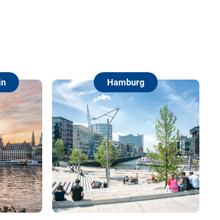
urg
Berlin