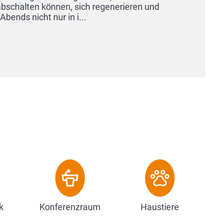
Incentives oder Stopover. Was Sie auch vorhaben, wir
Aufenthalt unvergesslich. Erleben Sie profession...
Zum Hotel
k
Konferenzraum
Haustiere