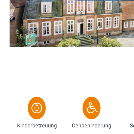
ch regenerieren und
.
Kinderbetreuung
Gehbehinderung
S