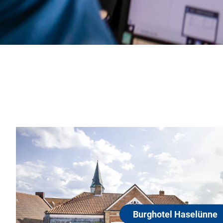
itsfeier oder
hteten Zimmer und das
Ho
 dafür, dass sie nach