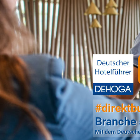
#direktb
Branche 
Mit dem Deutsche