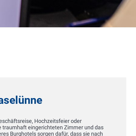
Hotel & Restaurant OLYMP
85386 München-Eching
We create memories - Übernachten, Genießen, Feiern,
Olymp Munich in Eching vor den Toren Münchens bietet
Möglichkeiten. Sightseeing, Entdeckertouren, Messeb